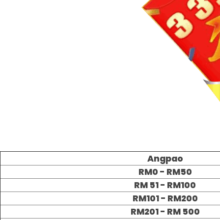
Angpao
RM0 - RM50
RM 51 - RM100
RM101 - RM200
RM201 - RM 500