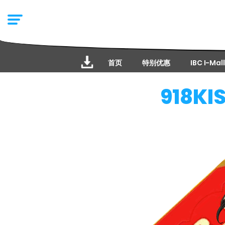
首页
特别优惠
IBC I-Mall
918KI