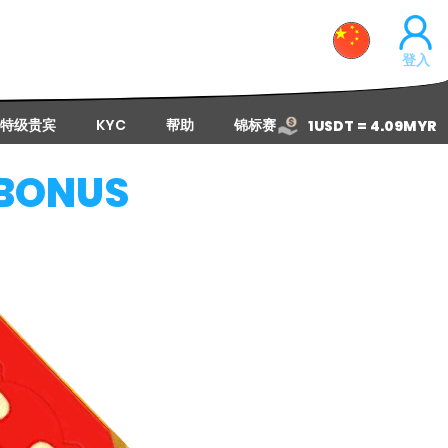
登入
特级贵宾
KYC
帮助
锦标赛
1USDT = 4.09MYR
 BONUS