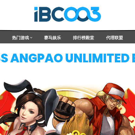
热门游戏
赛马娱乐
排行榜殿堂
代理联盟
SS ANGPAO UNLIMITED