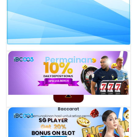
Permainan
Baccarat
Tiga kemungkinan hasil untuk setiap permainan tangan.