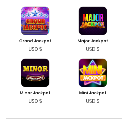
Grand Jackpot
Major Jackpot
USD $
USD $
Minor Jackpot
Mini Jackpot
USD $
USD $