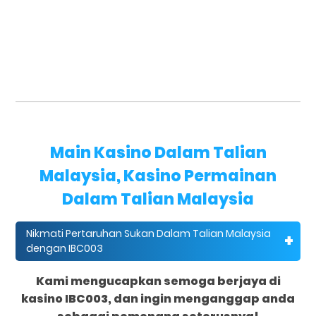
Main Kasino Dalam Talian
Malaysia, Kasino Permainan
Dalam Talian Malaysia
Nikmati Pertaruhan Sukan Dalam Talian Malaysia
dengan IBC003
Kunci kejayaan Online Sports Betting Malaysia adalah gabungan
hiburan dan pendapatan besar. Manusia tidak dapat menafikan
Kami mengucapkan semoga berjaya di
hakikat bahawa mereka mempunyai daya tarikan yang tidak dapat
kasino IBC003, dan ingin menganggap anda
ditahankan terhadap pertaruhan sejak zaman kuno. Hari ini, kerana
kemajuan teknologi, kami berpeluang untuk berpartisipasi dalam Live