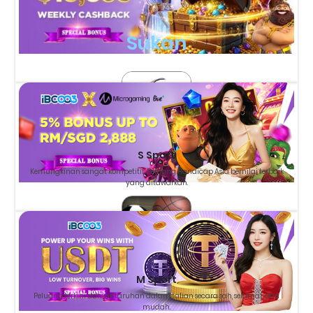
Sukan
S Sport
Kemungkinan sangat kompetitif. Peluang Handicap Asia bernilai terbaik
yang ditawarkan.
M Sport
Peluang terkini dan pertaruhan dalam talian secara sah, selamat, dan
mudah.