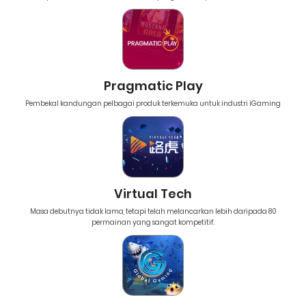
Pragmatic Play
Pembekal kandungan pelbagai produk terkemuka untuk industri iGaming
Virtual Tech
Masa debutnya tidak lama, tetapi telah melancarkan lebih daripada 80
permainan yang sangat kompetitif.