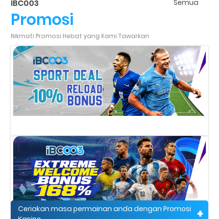
IBC003
Semua
Promosi
Nikmati Promosi Hebat yang Kami Tawarkan
Ceriakan masa permainan anda dengan Promosi
Kasino