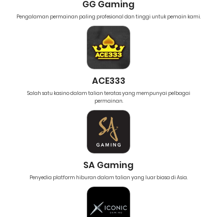
GG Gaming
Pengalaman permainan paling profesional dan tinggi untuk pemain kami.
ACE333
Salah satu kasino dalam talian teratas yang mempunyai pelbagai
permainan.
SA Gaming
Penyedia platform hiburan dalam talian yang luar biasa di Asia.