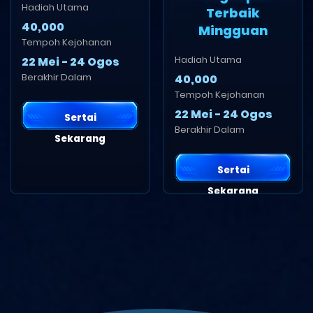
Hadiah Utama
Terbaik
40,000
Mingguan
Tempoh Kejohanan
Hadiah Utama
22 Mei - 24 Ogos
Berakhir Dalam
40,000
Tempoh Kejohanan
22 Mei - 24 Ogos
Sertai
Berakhir Dalam
Sekarang
Sertai
Sekarang