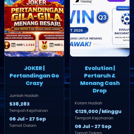
JOKER |
Evolution |
Pertandingan Go
Pertaruh &
Crazy
Menang Cash
Drop
Jumlah Hadiah
Kolam Hadiah
$38,283
Tempoh Kejohanan
€125,000 / Minggu
Tempoh Kejohanan
06 Jul - 27 Sep
Tamat Dalam
06 Jul - 27 Sep
Tamat Dalam