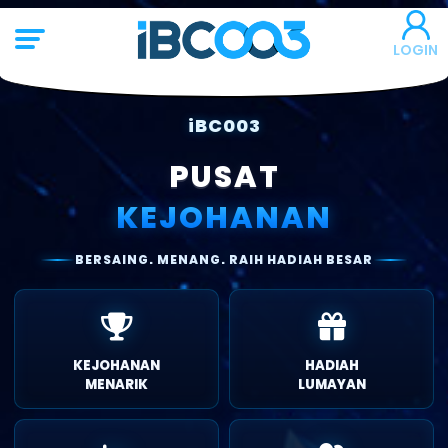
LOGIN
iBC003
PUSAT
KEJOHANAN
BERSAING. MENANG. RAIH HADIAH BESAR
KEJOHANAN
HADIAH
MENARIK
LUMAYAN