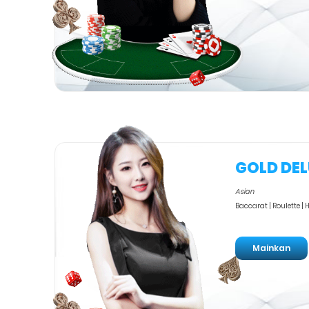
GOLD DE
Asian
Baccarat | Roulette | 
Mainkan