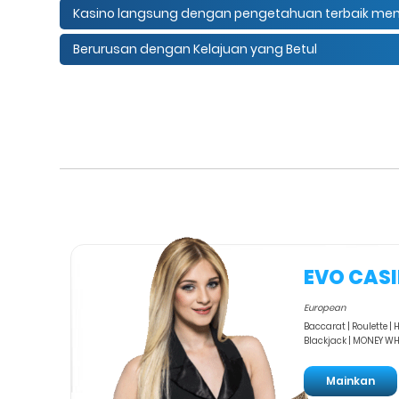
Kasino langsung dengan pengetahuan terbaik me
Setiap penjual yang anda akan lawati di laman web 
Berurusan dengan Kelajuan yang Betul
dibuat.
Anda pasti akan memilih untuk tidak menggunakan pe
cepat dan mereka tidak terlalu sederhana. Kami ber
Kami adalah penjual yang mahir dan akan membant
dengan kami.
Kami bangga dengan perhatian yang ditunjukkan oleh
Sebaliknya anda akan berjumpa dengan penjual yang
yang dapat dilakukan oleh pemain.
EVO CAS
European
Baccarat | Roulette | 
Blackjack | MONEY WH
Mainkan