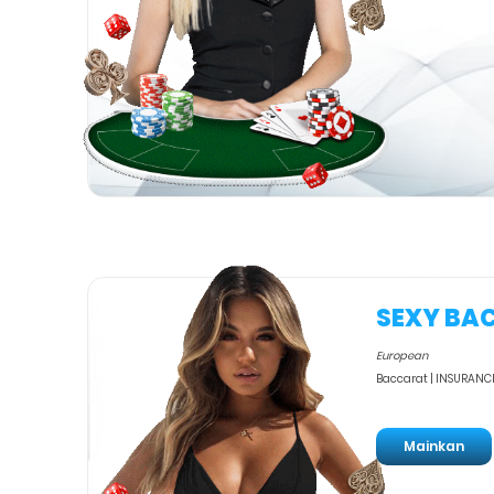
SEXY BA
European
Baccarat | INSURANCE
Mainkan