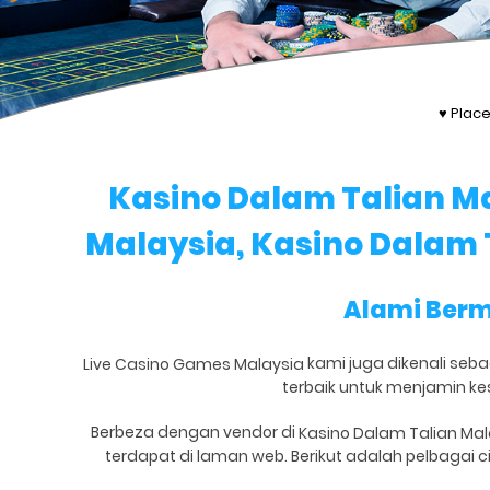
♥ Place
Kasino Dalam Talian M
Malaysia, Kasino Dalam 
Alami Berm
kami juga dikenali seb
Live Casino Games Malaysia
terbaik untuk menjamin ke
Berbeza dengan vendor di
Kasino Dalam Talian Ma
terdapat di laman web. Berikut adalah pelbagai 