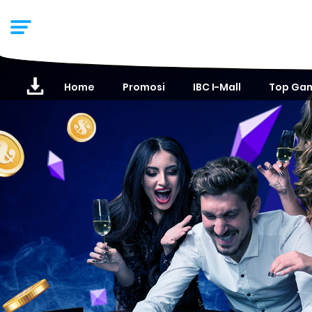
Home
Promosi
IBC I-Mall
Top Ga