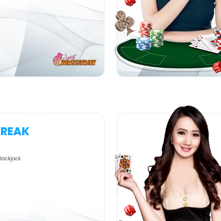
TREAK
Blackjack