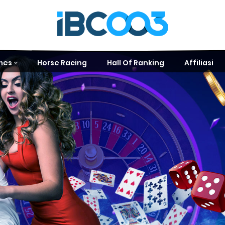
mes
Horse Racing
Hall Of Ranking
Affiliasi