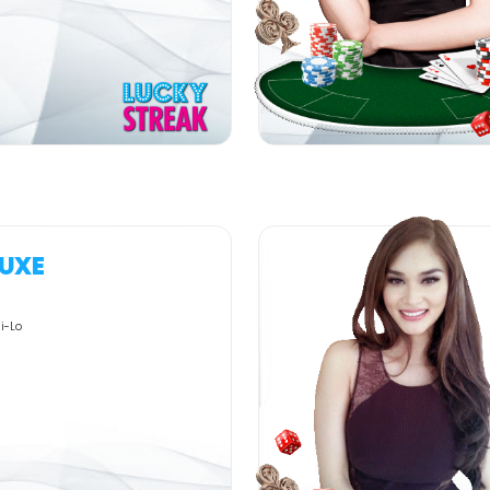
LUXE
Hi-Lo