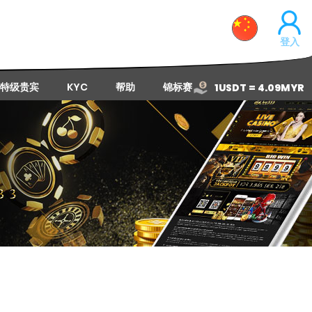
登入
特级贵宾
KYC
帮助
锦标赛
1USDT = 4.09MYR