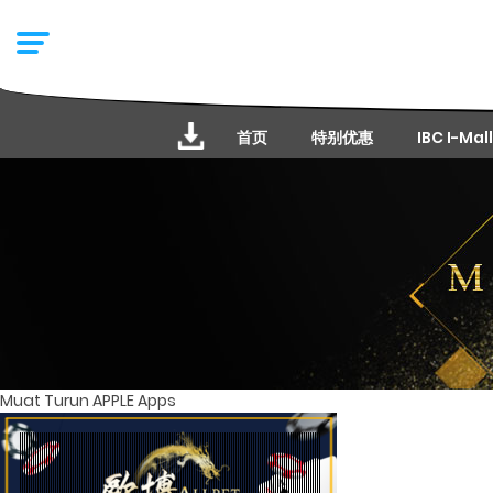
首页
特别优惠
IBC I-Mall
Muat Turun APPLE Apps