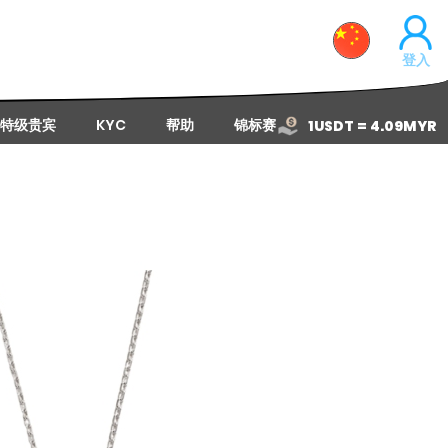
登入
特级贵宾
KYC
帮助
锦标赛
1USDT = 4.09MYR