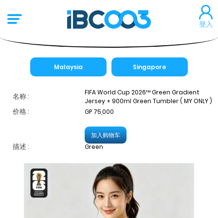
登入
Malaysia
Singapore
FIFA World Cup 2026™ Green Gradient
名称 :
Jersey + 900ml Green Tumbler ( MY ONLY )
价格 :
GP 75,000
加入购物车
描述 :
Green