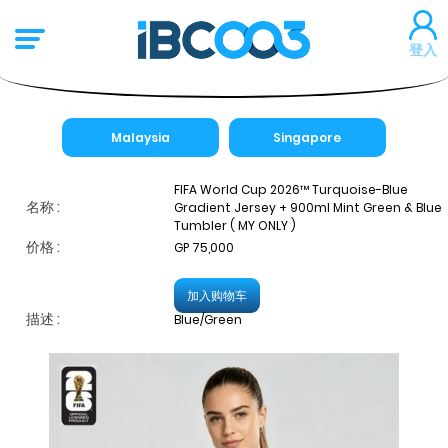
登入
Malaysia
Singapore
FIFA World Cup 2026™ Turquoise-Blue
名称 :
Gradient Jersey + 900ml Mint Green & Blue
Tumbler ( MY ONLY )
价格 :
GP 75,000
加入购物车
描述 :
Blue/Green